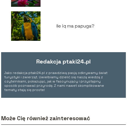
Ile iq ma papuga?
Redakcja ptaki24.pl
Jako redakcja ptaki24.pl z prawdziwą pasją odkrywamy świat
turystyki i zwierząt. Uwielbiamy dzielić się naszą wiedzą z
czytelnikami, pokazując, jak w fascynujący i przystępny
sposób poznawać przyrodę. Z nami nawet skomplikowane
tematy stają się proste!
Może Cię również zainteresować