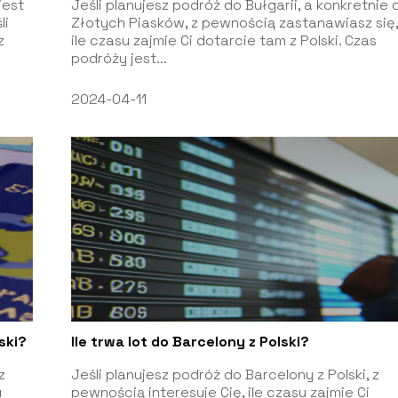
jest
Jeśli planujesz podróż do Bułgarii, a konkretnie 
li
Złotych Piasków, z pewnością zastanawiasz się
z
ile czasu zajmie Ci dotarcie tam z Polski. Czas
podróży jest...
2024-04-11
ski?
Ile trwa lot do Barcelony z Polski?
z
Jeśli planujesz podróż do Barcelony z Polski, z
u
pewnością interesuje Cię, ile czasu zajmie Ci