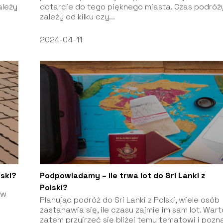
ależy
dotarcie do tego pięknego miasta. Czas podróż
zależy od kilku czy...
2024-04-11
lski?
Podpowiadamy – ile trwa lot do Sri Lanki z
Polski?
 w
Planując podróż do Sri Lanki z Polski, wiele osób
zastanawia się, ile czasu zajmie im sam lot. Wart
zatem przyjrzeć się bliżej temu tematowi i pozn