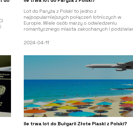
ot do
Ile trwa lot do Paryża z Polski?
Lot do Paryża z Polski to jedno z
najpopularniejszych połączeń lotniczych w
Ci
Europie. Wiele osób marzy o odwiedzeniu
ć
romantycznego miasta zakochanych i podziwian
2024-04-11
Ile trwa lot do Bułgarii Złote Piaski z Polski?