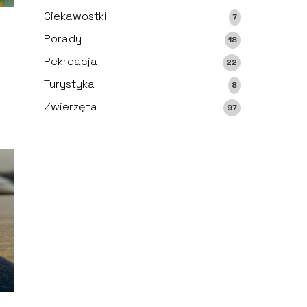
Ciekawostki
7
Porady
18
Rekreacja
22
Turystyka
8
Zwierzęta
97