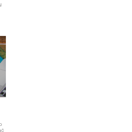
y
o
ać